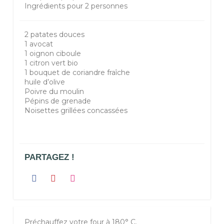
Ingrédients pour 2 personnes
2 patates douces
1 avocat
1 oignon ciboule
1 citron vert bio
1 bouquet de coriandre fraîche
huile d’olive
P
oivre du moulin
P
épins de grenade
N
oisettes grillées concassées
PARTAGEZ !
Préchauffez votre four à 180° C.