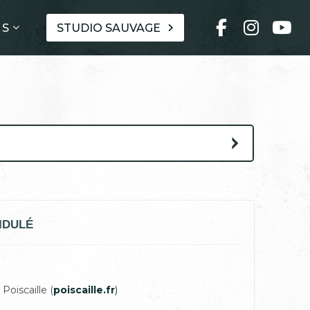
ES
STUDIO SAUVAGE
IDULÉ
Poiscaille (
poiscaille.fr
)