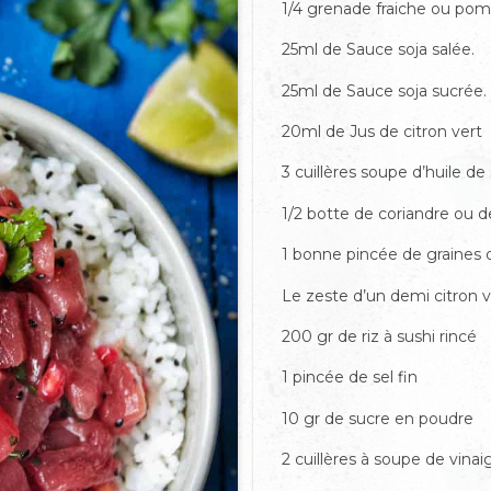
1/4 grenade fraiche ou po
25ml de Sauce soja salé
e.
25ml de Sauce soja sucré
e.
20ml de Jus de citron
vert
3 cuillères soupe d’huile d
1/2 botte de coriandre ou de 
1 bonne pincée de graines 
Le zeste d’un demi citron v
200 gr de riz à sushi rincé
1 pincée de sel fin
10 gr de sucre en poudre
2 cuillères à soupe de vinaig