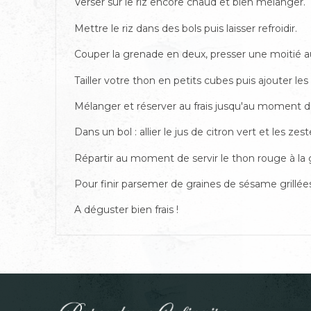
Verser sur le riz encore chaud et bien mélanger.
Mettre le riz dans des bols puis laisser refroidir.
Couper la grenade en deux, presser une moitié au-
Tailler votre thon en petits cubes puis ajouter le
Mélanger et réserver au frais jusqu'au moment de
Dans un bol : allier le jus de citron vert et les ze
Répartir au moment de servir le thon rouge à la g
Pour finir parsemer de graines de sé
same grill
ées
A d
éguster bien frais !