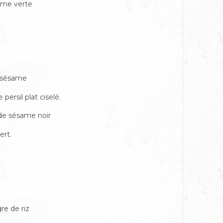
mme verte
e sésame
persil plat ciselé.
de sésame noir
ert.
re de riz