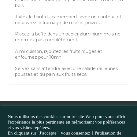
bois .
Taillez le haut du camembert avec un couteau et
recouvrez le fromage de miel et poivrez.
Placez la boîte dans un papier aluminium mais ne
refermez pas complétement.
A mi cuisson, rajoutez les fruits rouges et
enfournez pour 10mn.
Servez sans attendre avec une salade de jeunes
pousses et du pain aux fruits secs.
Nous utilisons des cookies sur notre site Web pour vous offrir
l'expérience la plus pertinente en mémorisant vos préférences
et vos visites répétées.
Inscrivez vous à la newsletter
E-mail
En cliquant sur "J'accepte", vous consentez à l'utilisation de